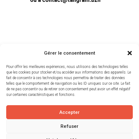
Gérer le consentement
Pour offrir les meilleures expériences, nous utilisons des technologies telles
Tangram
que les cookies pour stocker et/ou accéder aux informations des appareils. Le
fait de consentir à ces technologies nous permettra de traiter des données
6 av. du général Borgnis Desbordes
telles que le comportement de navigation ou les ID uniques sur ce site. Le fait
de ne pas consentir ou de retirer son consentement peut avoir un effet négatif
56000 VANNES
sur certaines caractéristiques et fonctions.
Accepter
Nos actualités
Refuser
Tangram est membre de l’UES MSA Services